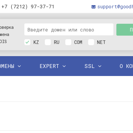
+7 (7212) 97-37-71
support@good
оверка
П
мена
OIS
KZ
RU
COM
NET
ОМЕНЫ
EXPERT
SSL
О К