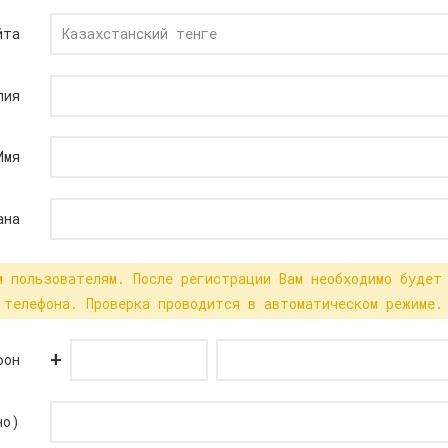
йта
лия
Имя
ана
м пользователям. После регистрации Вам необходимо будет
телефона. Проверка проводится в автоматическом режиме.
+
фон
но)