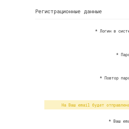
Регистрационные данные
*
Логин в сист
*
Пар
*
Повтор пар
На Ваш email будет отправлен
*
Ваш em