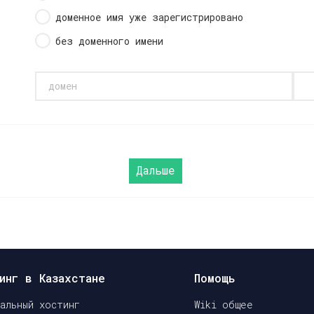
доменное имя уже зарегистрировано
без доменного имени
инг в Казахстане
Помощь
уальный хостинг
Wiki общее