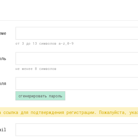
еме
от 3 до 13 символов a-z,0-9
оль
не менее 8 символов
оля
сгенерировать пароль
а ссылка для подтверждения регистрации. Пожалуйста, ука
ail