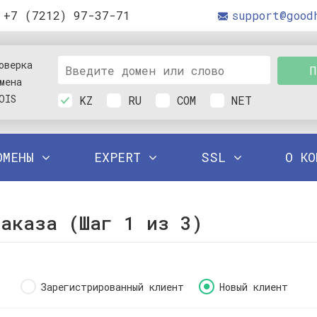
+7 (7212) 97-37-71
support@good
оверка
П
мена
OIS
KZ
RU
COM
NET
ОМЕНЫ
EXPERT
SSL
О К
заказа (Шаг 1 из 3)
Зарегистрированный клиент
Новый клиент