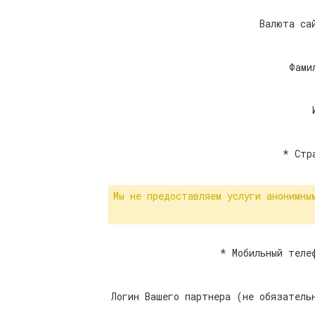
Валюта са
Фами
*
Стр
Мы не предоставляем услуги анонимны
*
Мобильный теле
Логин Вашего партнера (не обязатель